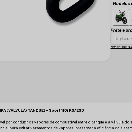
Modelos 
Frete e pr
Não sei meu C
A (VÁLVULA/TANQUE) - Sport 110i KS/ESD
ável por conduzir os vapores de combustível entre o tanque e a válvula d
ncial para evitar vazamentos de vapores, preservar a eficiência do sis