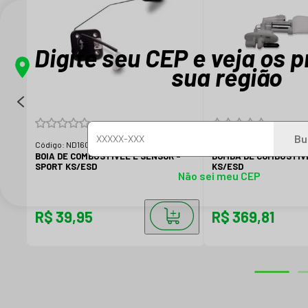
Digite seu CEP e veja os 
sua região
Bu
Código:
ND160870
Código:
ND140460
T
BOIA DE COMBUSTÍVEL E SENSOR -
BOMBA DE COMBUSTÍVE
SPORT KS/ESD
KS/ESD
Não sei meu CEP
R$ 39,95
R$ 369,81