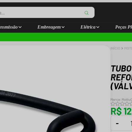
nsmissão
Embreagem
Elétrica
Peças Pl
INÍCIO
MOT
TUBO
REFO
(VÁL
Marca:
Mottu
R$ 12
-