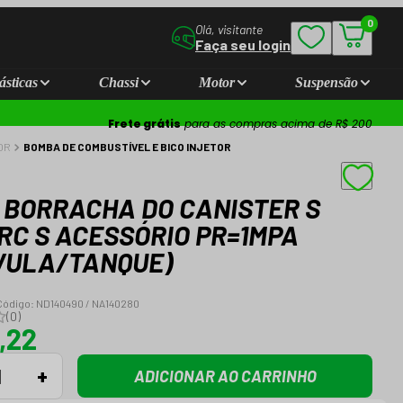
0
Olá, visitante
Faça seu login
ásticas
Chassi
Motor
Suspensão
Frete grátis
para as compras acima de R$ 200
OR
BOMBA DE COMBUSTÍVEL E BICO INJETOR
 BORRACHA DO CANISTER S
RC S ACESSÓRIO PR=1MPA
VULA/TANQUE)
Código:
ND140490 / NA140280
(
0
)
,22
+
ADICIONAR AO CARRINHO