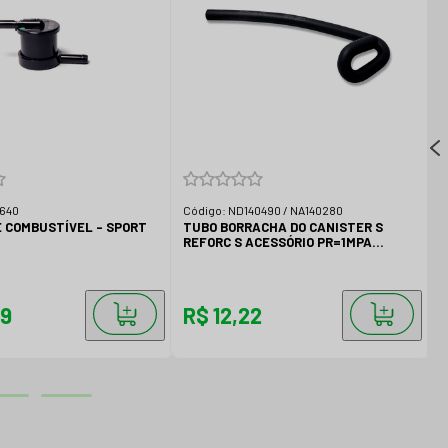
1640
Código:
ND140490 / NA140280
C
 COMBUSTÍVEL - SPORT
TUBO BORRACHA DO CANISTER S
S
REFORC S ACESSÓRIO PR=1MPA
B
(VÁLVULA/TANQUE)
K
49
R$ 12,22