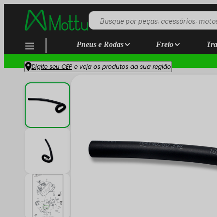
Pneus e Rodas
Freio
Tra
Digite seu CEP
e veja os produtos da sua região