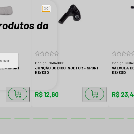
produtos da
scar
Código:
NA040100
Código:
N914
L - SPORT
JUNÇÃO DO BICO INJETOR - SPORT
VÁLVULA DE
KS/ESD
KS/ESD
R$ 12,60
R$ 23,