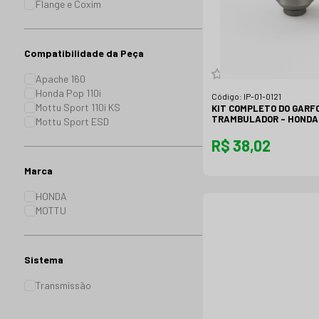
Flange e Coxim
Compatibilidade da Peça
Apache 160
Honda Pop 110i
Código:
IP-01-0121
Mottu Sport 110i KS
KIT COMPLETO DO GARF
TRAMBULADOR - HONDA 
Mottu Sport ESD
R$ 38,02
Marca
HONDA
MOTTU
Sistema
Transmissão