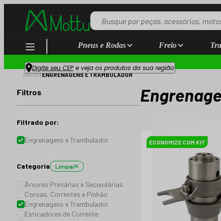
Pneus e Rodas
Freio
Tra
Digite seu CEP
e veja os produtos da sua região
INÍCIO
ENGRENAGENS E TRAMBULADOR
Engrenage
Filtros
Filtrado por:
Engrenagens e Trambulador
ECONOMIZE COM KIT
Categoria
Limpar
Árvores Primárias e Secundárias
Coroas, Correntes e Pinhão
Engrenagens e Trambulador
Esticadores de Corrente