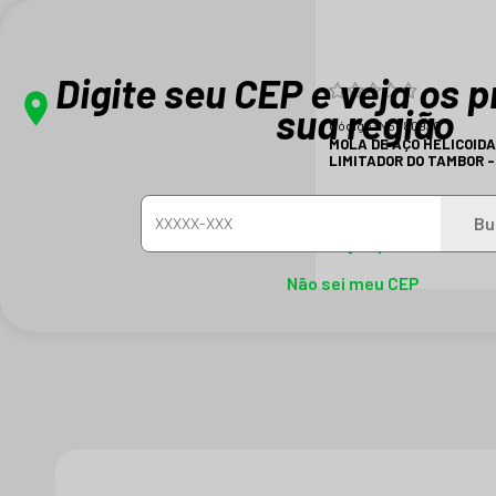
Digite seu CEP e veja os 
sua região
Código:
N5080930
MOLA DE AÇO HELICOIDA
LIMITADOR DO TAMBOR -
KS/ESD
Bu
R$ 4,60
Não sei meu CEP