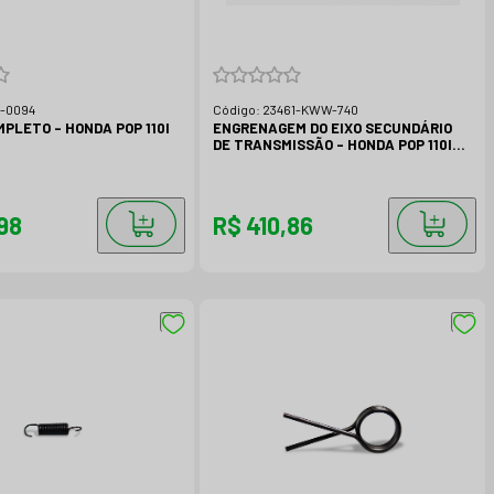
1-0094
Código:
23461-KWW-740
PLETO - HONDA POP 110I
ENGRENAGEM DO EIXO SECUNDÁRIO
DE TRANSMISSÃO - HONDA POP 110I
ENGRENAGEM 3A DE EIXO
SECUNDARIO DE TRANSMISSAO (25D)
98
R$ 410,86