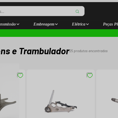
nsmissão
Embreagem
Elétrica
Peças Pl
ns e Trambulador
25
produtos encontrados