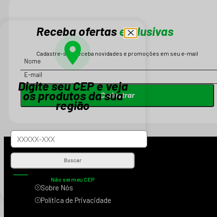
Receba ofertas
exclusivas
Cadastre-se e receba novidades e promoções em seu e-mail
Digite seu CEP e veja
os produtos da sua
Cadastrar
região
INSTITUCIONAL
Buscar
Não sei meu CEP
Sobre Nós
Política de Privacidade