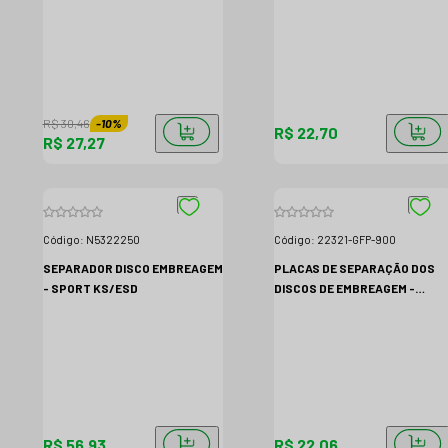
R$ 30,46
-
10
%
R$ 22,70
R$ 27,27
Código:
N5322250
Código:
22321-GFP-900
SEPARADOR DISCO EMBREAGEM
PLACAS DE SEPARAÇÃO DOS
- SPORT KS/ESD
DISCOS DE EMBREAGEM -
HONDA POP 110I
R$ 56,93
R$ 22,06