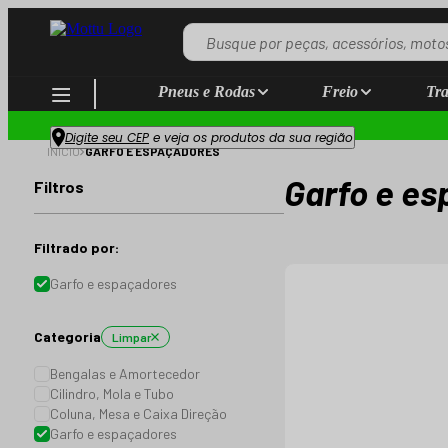
Pneus e Rodas
Freio
Tra
Digite seu CEP
e veja os produtos da sua região
INÍCIO
GARFO E ESPAÇADORES
Garfo e e
Filtros
Filtrado por:
Garfo e espaçadores
Categoria
Limpar
Bengalas e Amortecedor
Cilindro, Mola e Tubo
Coluna, Mesa e Caixa Direção
Garfo e espaçadores