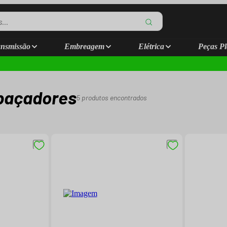
nsmissão
Embreagem
Elétrica
Peças Pl
spaçadores
5
produtos encontrados