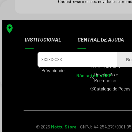
Cadastre-se e receba novidades e promo
Digite seu CEP e veja os 
sua região
INSTITUCIONAL
CENTRAL DE AJUDA
Sobre Nós
Fale Conosco
Bu
Política de
Tirar Dúvidas
Privacidade
Devolução e
Não sei meu CEP
Reembolso
Catálogo de Peças
© 2026
Mottu Store
- CNPJ: 44.254.279/0001-05.