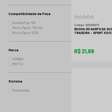
Compatibilidade da Peça
Honda Pop 110i
Código:
N3090670
Mottu Sport 110i KS
BUCHA DO GARFO DA S
Mottu Sport ESD
TRASEIRA - SPORT KS/E
Marca
R$ 21,69
HONDA
MOTTU
Sistema
Suspensão