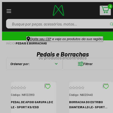
0
Digite seu CEP
e veja os produtos da sua região
INÍCIO
PEDAIS E BORRACHAS
Pedais e Borrachas
30
produtos encontrados
Ordenar por:
Filtrar
Código:
N8122910
Código:
N6120440
PEDAL DE APOIO GARUPA LD E
BORRACHA DO ESTRIBO
LE - SPORT KS/ESD
DIANTEIRA LD LE- SPORT
KS/ESD