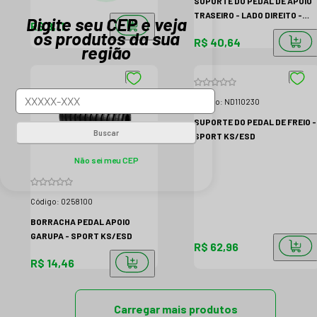
SUPORTE DO PEDAL DE APOIO
TRASEIRO - LADO DIREITO -
Digite seu CEP e veja
R$ 8,11
SPORT KS/ESD
os produtos da sua
R$ 40,64
região
Código:
ND110230
SUPORTE DO PEDAL DE FREIO -
Buscar
SPORT KS/ESD
Não sei meu CEP
Código:
0258100
BORRACHA PEDAL APOIO
GARUPA - SPORT KS/ESD
R$ 62,96
R$ 14,46
Carregar mais produtos