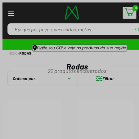
0
Digite seu CEP
e veja os produtos da sua região
INÍCIO
RODAS
Rodas
22
produtos encontrados
Ordenar por:
Filtrar