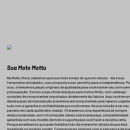
Sua Moto Mottu
Na Mottu Store, sabemos que sua moto é mais do que um veículo – ela é sua
ferramenta de trabalho, sua conquista e seu caminho para a independência. Po
isso, oferecemos peças originais de qualidade para você manter seu corre sem
preocupação. Somos a loja oficial de peças para motos Mottu, com catálogo
completo de componentes importados diretamente da fábrica. Aqui você encon
desde peças de manutenção preventiva até componentes para reparos urgente
tudo com a garantia e confiabilidade que você merece. Nossa missão é ser seu
parceiro em cada quilômetro rodado. Oferecemos uma experiência de compra
desburocratizada, com informações claras sobre cada peça, compatibilidade
garantida com seu modelo de moto e suporte para você fazer a escolha certa.
Porque acreditamos que quem batalha todo dia merece ter certeza de que está
investindo no produto correto. Compre peças originais com a segurança de q