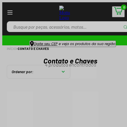
0
Digite seu CEP
e veja os produtos da sua região
INÍCIO
CONTATO E CHAVES
Contato e Chaves
4
produtos encontrados
Ordenar por: