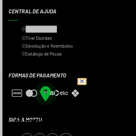
CENTRAL DE AJUDA
Fale Conosco
Tirar Dúvidas
Devolução e Reembolso
Catálogo de Peças
FORMAS DE PAGAMENTO
Digite seu CEP e veja
os produtos da sua
SIGA A MOTTU
região