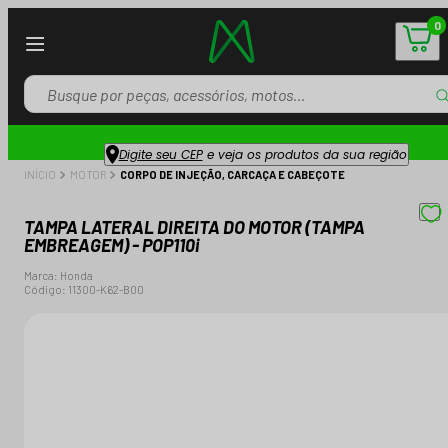
0
Digite seu CEP
e veja os produtos da sua região
INÍCIO
MOTOR
CORPO DE INJEÇÃO, CARCAÇA E CABEÇOTE
TAMPA LATERAL DIREITA DO MOTOR (TAMPA
EMBREAGEM) - POP110i
Marca:
Honda
Código:
11300-K62-B00