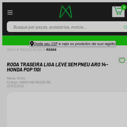
0
Digite seu CEP
e veja os produtos da sua região
INÍCIO
PNEUS E RODAS
RODAS
RODA TRASEIRA LIGA LEVE SEM PNEU ARO 14-
HONDA POP 110i
Marca:
Mottu
Código:
42650-K62-B00ZA-192