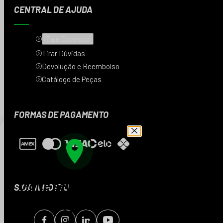
CENTRAL DE AJUDA
Fale Conosco
Tirar Dúvidas
Devolução e Reembolso
Catálogo de Peças
FORMAS DE PAGAMENTO
Digite seu CEP e veja
SIGA A MOTTU
os produtos da sua
região