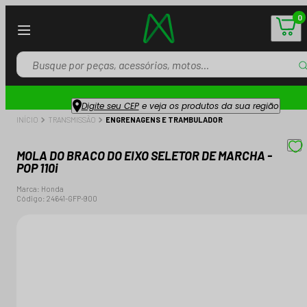
0
Digite seu CEP
e veja os produtos da sua região
INÍCIO
TRANSMISSÃO
ENGRENAGENS E TRAMBULADOR
MOLA DO BRACO DO EIXO SELETOR DE MARCHA -
POP 110i
Marca:
Honda
Código:
24641-GFP-900