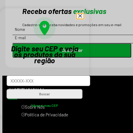
Receba ofertas
exclusivas
Cadastre-se e receba novidades e promoções em seu e-mail
Digite seu CEP e veja
Cadastrar
os produtos da sua
região
INSTITUCIONAL
Buscar
Não sei meu CEP
Sobre Nós
Política de Privacidade