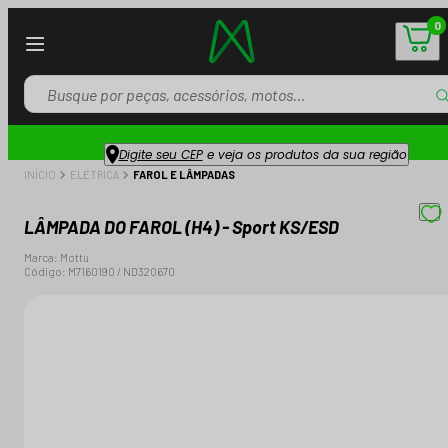
0
Digite seu CEP
e veja os produtos da sua região
INÍCIO
ELÉTRICA
FAROL E LÂMPADAS
LÂMPADA DO FAROL (H4) - Sport KS/ESD
Marca:
Mottu
Código:
M7160190 / ND320670