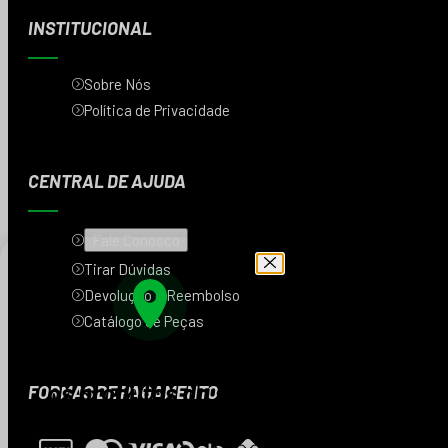
INSTITUCIONAL
Sobre Nós
Política de Privacidade
CENTRAL DE AJUDA
Fale Conosco
Tirar Dúvidas
Devolução e Reembolso
Catálogo de Peças
Digite seu CEP e veja
os produtos da sua
FORMAS DE PAGAMENTO
região