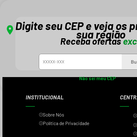
Digite seu CEP e veja os 
sua região
Receba ofertas
exc
Cadastre-se e receba novidades e promo
Bu
Não sei meu CEP
INSTITUCIONAL
CENTR
Sobre Nós
Política de Privacidade