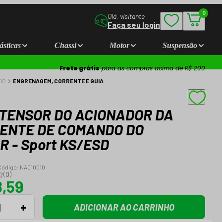
0
Olá, visitante
Faça seu login
ásticas
Chassi
Motor
Suspensão
Frete grátis
para as compras acima de R$ 200
OR
ENGRENAGEM, CORRENTE E GUIA
 TENSOR DO ACIONADOR DA
ENTE DE COMANDO DO
R - Sport KS/ESD
Código:
NA010010
(
0
)
8,59
+
ADICIONAR AO CARRINHO