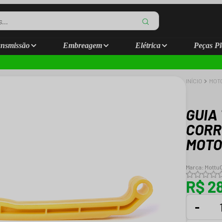
nsmissão
Embreagem
Elétrica
Peças Pl
INÍCIO
MOT
GUIA
CORR
MOTO
Marca:
Mottu
R$ 2
-