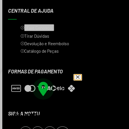
CENTRAL DE AJUDA
Fale Conosco
Tirar Dúvidas
Devolução e Reembolso
Catálogo de Peças
FORMAS DE PAGAMENTO
Digite seu CEP e veja
os produtos da sua
SIGA A MOTTU
região