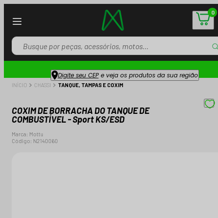
0
Digite seu CEP
e veja os produtos da sua região
INÍCIO
CHASSI
TANQUE, TAMPAS E COXIM
COXIM DE BORRACHA DO TANQUE DE
COMBUSTÍVEL - Sport KS/ESD
Marca:
Mottu
Código:
N2140060