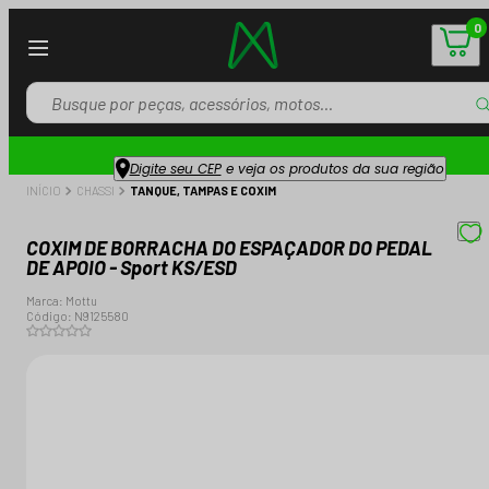
0
Digite seu CEP
e veja os produtos da sua região
INÍCIO
CHASSI
TANQUE, TAMPAS E COXIM
COXIM DE BORRACHA DO ESPAÇADOR DO PEDAL
DE APOIO - Sport KS/ESD
Marca:
Mottu
Código:
N9125580