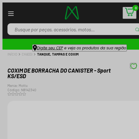
0
Digite seu CEP
e veja os produtos da sua região
INÍCIO
CHASSI
TANQUE, TAMPAS E COXIM
COXIM DE BORRACHA DO CANISTER - Sport
KS/ESD
Marca:
Mottu
Código:
N9142340