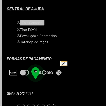
CENTRAL DE AJUDA
Fale Conosco
Tirar Dúvidas
Devolução e Reembolso
Catálogo de Peças
FORMAS DE PAGAMENTO
Digite seu CEP e veja
os produtos da sua
SIGA A MOTTU
região