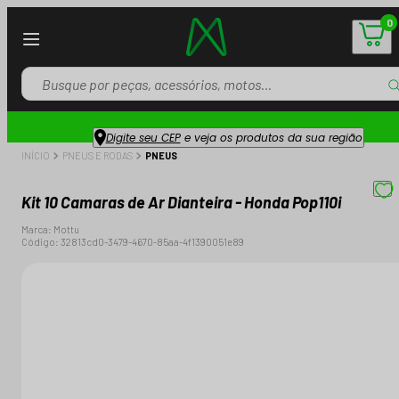
0
Digite seu CEP
e veja os produtos da sua região
INÍCIO
PNEUS E RODAS
PNEUS
Kit 10 Camaras de Ar Dianteira - Honda Pop110i
Marca:
Mottu
Código:
32813cd0-3479-4670-85aa-4f1390051e89