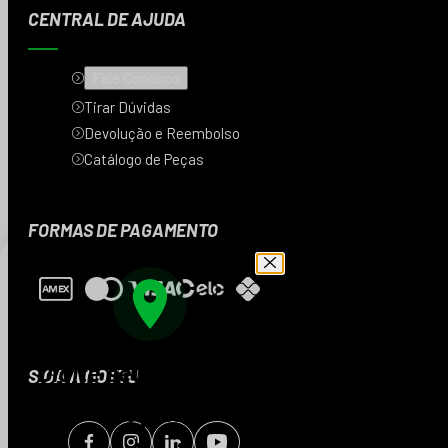
CENTRAL DE AJUDA
Fale Conosco
Tirar Dúvidas
Devolução e Reembolso
Catálogo de Peças
FORMAS DE PAGAMENTO
Digite seu CEP e veja
SIGA A MOTTU
os produtos da sua
região