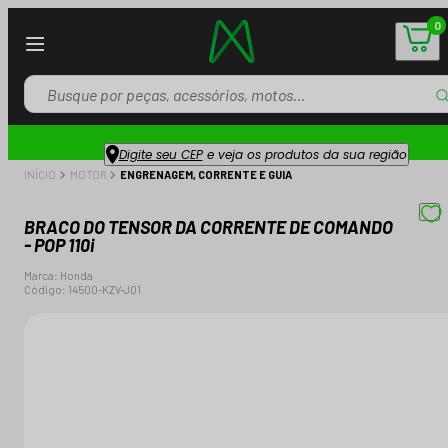
0
Digite seu CEP
e veja os produtos da sua região
INÍCIO
MOTOR
ENGRENAGEM, CORRENTE E GUIA
BRACO DO TENSOR DA CORRENTE DE COMANDO
- POP 110i
Marca:
Honda
Código:
14500-KZV-J01