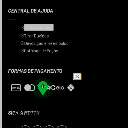
CENTRAL DE AJUDA
Fale Conosco
Tirar Dúvidas
Devolução e Reembolso
Catálogo de Peças
FORMAS DE PAGAMENTO
Digite seu CEP e veja
os produtos da sua
SIGA A MOTTU
região