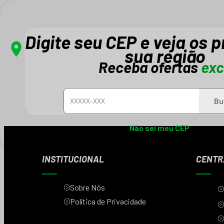
Digite seu CEP e veja os 
sua região
Receba ofertas
exc
Cadastre-se e receba novidades e promo
Bu
Não sei meu CEP
INSTITUCIONAL
CENTR
Sobre Nós
Política de Privacidade