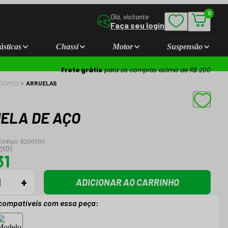
0
Olá, visitante
Faça seu login
ásticas
Chassi
Motor
Suspensão
Frete grátis
para as compras acima de R$ 200
ADORES
ARRUELAS
ELA DE AÇO
Código:
8200300
(
0
)
31
+
ADICIONAR AO CARRINHO
compatíveis com essa peça: