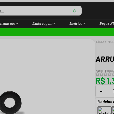
nsmissão
Embreagem
Elétrica
Peças Pl
INÍCIO
FIX
ARRU
Marca:
Mottu
R$ 1,
-
Modelos 