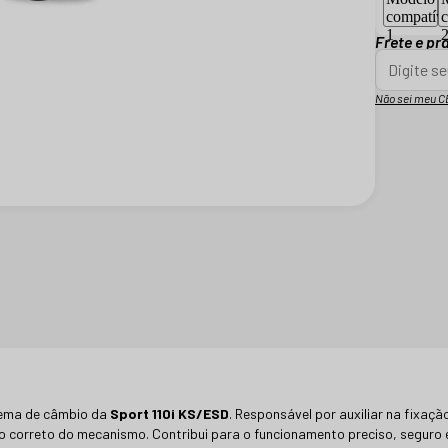
Frete e pr
Não sei meu C
stema de câmbio da
Sport 110i KS/ESD
. Responsável por auxiliar na fixaç
 correto do mecanismo. Contribui para o funcionamento preciso, seguro 