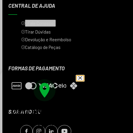
CENTRAL DE AJUDA
Fale Conosco
Tirar Dúvidas
Devolução e Reembolso
Catálogo de Peças
FORMAS DE PAGAMENTO
Digite seu CEP e veja
SIGA A MOTTU
os produtos da sua
região