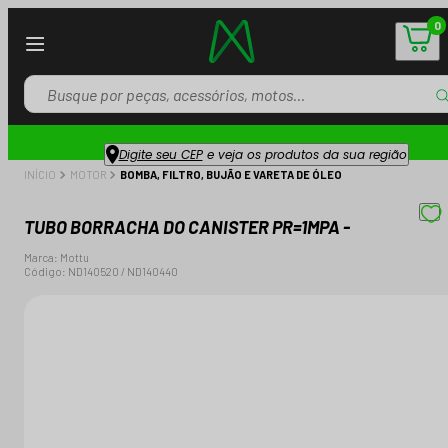
0
Digite seu CEP
e veja os produtos da sua região
INÍCIO
MOTOR
BOMBA, FILTRO, BUJÃO E VARETA DE ÓLEO
TUBO BORRACHA DO CANISTER PR=1MPA -
Marca:
Mottu
Código:
ND140520 / ND140440