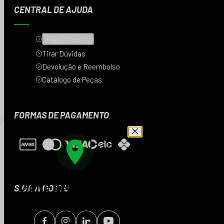
CENTRAL DE AJUDA
Fale Conosco
Tirar Dúvidas
Devolução e Reembolso
Catálogo de Peças
FORMAS DE PAGAMENTO
Digite seu CEP e veja
SIGA A MOTTU
os produtos da sua
região