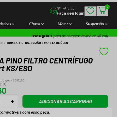
0
Olá, visitante
Faça seu login
ásticas
Chassi
Motor
Suspensão
Frete grátis
para as compras acima de R$ 200
OR
BOMBA, FILTRO, BUJÃO E VARETA DE ÓLEO
A PINO FILTRO CENTRÍFUGO
rt KS/ESD
Código:
N5081250
(
0
)
60
+
ADICIONAR AO CARRINHO
compatíveis com essa peça: