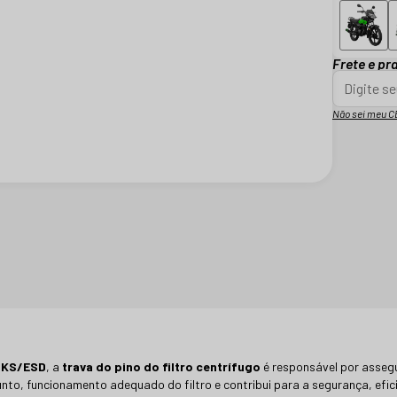
Frete e pr
Não sei meu C
i KS/ESD
, a
trava do pino do filtro centrífugo
é responsável por asseg
to, funcionamento adequado do filtro e contribui para a segurança, eficiê