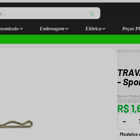
nsmissão
Embreagem
Elétrica
Peças Pl
INÍCIO
MOT
TRAV
- Spo
Marca:
Mottu
R$ 1,
-
Modelos 