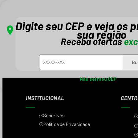
Digite seu CEP e veja os 
sua região
Receba ofertas
exc
Cadastre-se e receba novidades e promo
Bu
Não sei meu CEP
INSTITUCIONAL
CENTR
Sobre Nós
Política de Privacidade