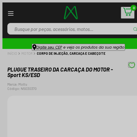
0
Digite seu CEP
e veja os produtos da sua região
INÍCIO
MOTOR
CORPO DE INJEÇÃO, CARCAÇA E CABEÇOTE
PLUGUE TRASEIRO DA CARCAÇA DO MOTOR -
Sport KS/ESD
Marca:
Mottu
Código:
N5030370