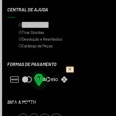
CENTRAL DE AJUDA
Fale Conosco
Tirar Dúvidas
Devolução e Reembolso
Catálogo de Peças
FORMAS DE PAGAMENTO
Digite seu CEP e veja
os produtos da sua
SIGA A MOTTU
região