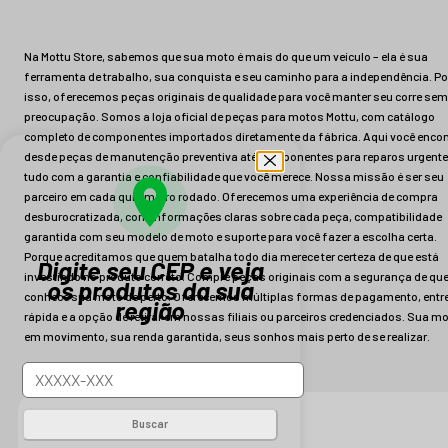
Na Mottu Store, sabemos que sua moto é mais do que um veículo – ela é sua
ferramenta de trabalho, sua conquista e seu caminho para a independência. Po
isso, oferecemos peças originais de qualidade para você manter seu corre sem
preocupação. Somos a loja oficial de peças para motos Mottu, com catálogo
completo de componentes importados diretamente da fábrica. Aqui você encon
desde peças de manutenção preventiva até componentes para reparos urgente
tudo com a garantia e confiabilidade que você merece. Nossa missão é ser seu
parceiro em cada quilômetro rodado. Oferecemos uma experiência de compra
desburocratizada, com informações claras sobre cada peça, compatibilidade
garantida com seu modelo de moto e suporte para você fazer a escolha certa.
Porque acreditamos que quem batalha todo dia merece ter certeza de que está
Digite seu CEP e veja
investindo no produto correto. Compre peças originais com a segurança de q
os produtos da sua
conhece sua moto de perto. Oferecemos múltiplas formas de pagamento, entr
região
rápida e a opção de retirar em nossas filiais ou parceiros credenciados. Sua m
em movimento, sua renda garantida, seus sonhos mais perto de se realizar.
Buscar