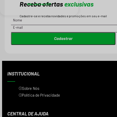
Receba ofertas
exclusivas
Não sei meu CEP
Cadastre-se e receba novidades e promoções em seu e-mail
Cadastrar
INSTITUCIONAL
Sobre Nós
Política de Privacidade
CENTRAL DE AJUDA