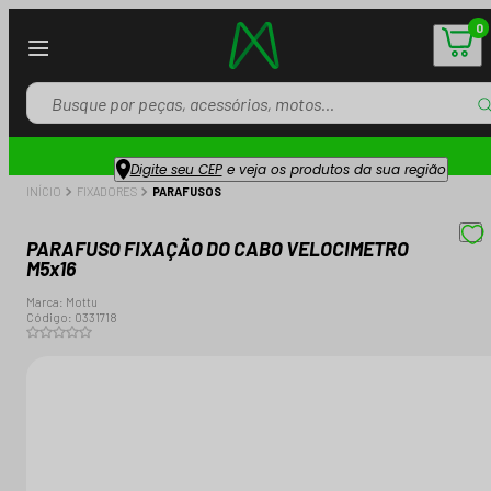
0
Digite seu CEP
e veja os produtos da sua região
INÍCIO
FIXADORES
PARAFUSOS
PARAFUSO FIXAÇÃO DO CABO VELOCIMETRO
M5x16
Marca:
Mottu
Código:
0331718