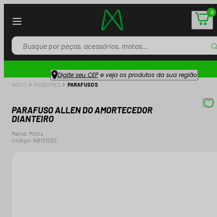
0
Digite seu CEP
e veja os produtos da sua região
INÍCIO
FIXADORES
PARAFUSOS
PARAFUSO ALLEN DO AMORTECEDOR
DIANTEIRO
Marca:
Mottu
Código:
N8101230