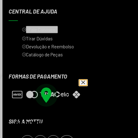
CENTRAL DE AJUDA
Fale Conosco
Tirar Dúvidas
Devolução e Reembolso
Catálogo de Peças
FORMAS DE PAGAMENTO
Digite seu CEP e veja
os produtos da sua
SIGA A MOTTU
região