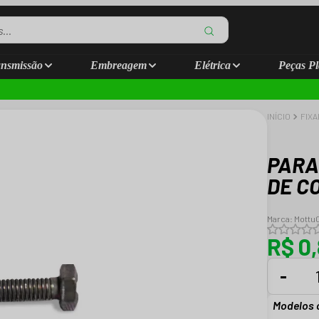
nsmissão
Embreagem
Elétrica
Peças Pl
INÍCIO
FIX
PARA
DE C
Marca:
Mottu
R$ 0
-
Modelos 