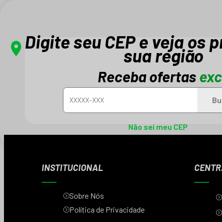
Digite seu CEP e veja os 
sua região
Receba ofertas
exc
Bu
Cadastre-se e receba novidades e promo
Não sei meu CEP
INSTITUCIONAL
CENTR
Sobre Nós
Política de Privacidade