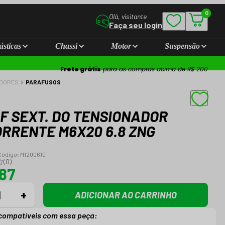
0
Olá, visitante
Faça seu login
ásticas
Chassi
Motor
Suspensão
Frete grátis
para as compras acima de R$ 200
ADORES
PARAFUSOS
F SEXT. DO TENSIONADOR
ORRENTE M6X20 6.8 ZNG
Código:
M1200610
(
0
)
,87
+
ADICIONAR AO CARRINHO
compatíveis com essa peça: