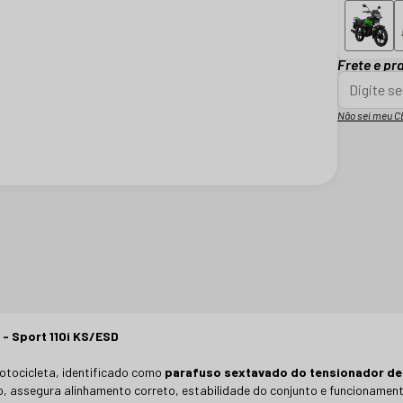
Frete e pr
Não sei meu C
 Sport 110i KS/ESD
tocicleta, identificado como
parafuso sextavado do tensionador de
, assegura alinhamento correto, estabilidade do conjunto e funcionamen