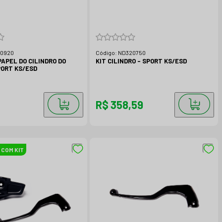
10920
Código:
ND320750
APEL DO CILINDRO DO
KIT CILINDRO - SPORT KS/ESD
 - SPORT KS/ESD
R$ 358,59
 COM KIT