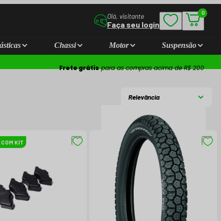
0
Olá, visitante
Faça seu login
ásticas
Chassi
Motor
Suspensão
Frete grátis
para as compras acima de R$ 200
Relevância
 COM KIT