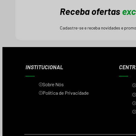
Retrovisores
Receba ofertas
exc
Rodas
Rolamentos e Espaçadores
Sensores
Cadastre-se e receba novidades e promo
Suporte para Baú
Tanque, Tampas e Coxim
Válvulas e Motor de Partida
Vela de Ignição
Virabrequim e Rolamento
INSTITUCIONAL
CENTR
Sobre Nós
Política de Privacidade