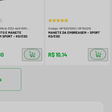
f6cb-3132-4b1f-91f0-
Código:
NF1502105D / NF150210
2e
OTO E MANETE
MANETE DA EMBREAGEM - SPORT
 SPORT - KS/ESD
KS/ESD
80
R$ 10,14
s