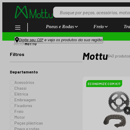
Pneus e Rodas
Freio
Tra
Digite seu CEP
e veja os produtos da sua região
INÍCIO
MOTTU
Mottu
Filtros
640
produtos
Departamento
Acessórios
ECONOMIZE COM KIT
Chassi
Elétrica
Embreagem
Fixadores
Freio
Motor
Peças plásticas
Pneus e rodas