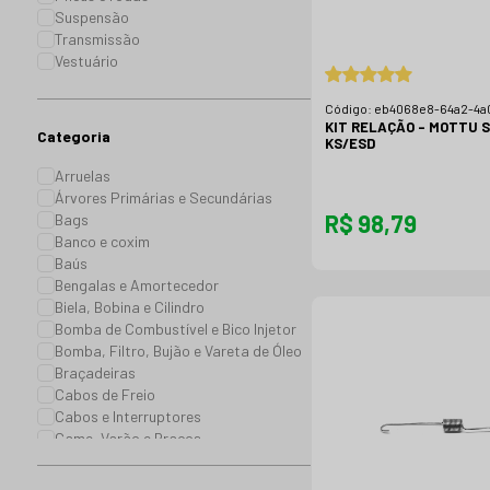
Suspensão
Transmissão
Vestuário
Código:
eb4068e8-64a2-4a
f53d37971166
KIT RELAÇÃO - MOTTU S
Categoria
KS/ESD
Arruelas
Árvores Primárias e Secundárias
R$ 98,79
Bags
Banco e coxim
Baús
Bengalas e Amortecedor
Biela, Bobina e Cilindro
Bomba de Combustível e Bico Injetor
Bomba, Filtro, Bujão e Vareta de Óleo
Braçadeiras
Cabos de Freio
Cabos e Interruptores
Came, Varão e Braços
Campanas e Engrenagens
Capas de Chuva