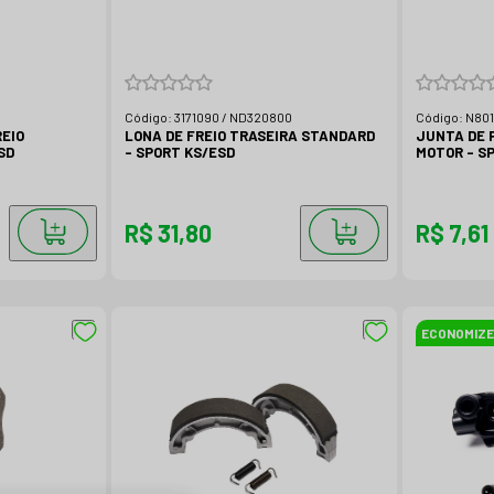
Código:
3171090 / ND320800
Código:
N80
REIO
LONA DE FREIO TRASEIRA STANDARD
JUNTA DE P
SD
- SPORT KS/ESD
MOTOR
R$ 31,80
R$ 7,61
ECONOMIZE