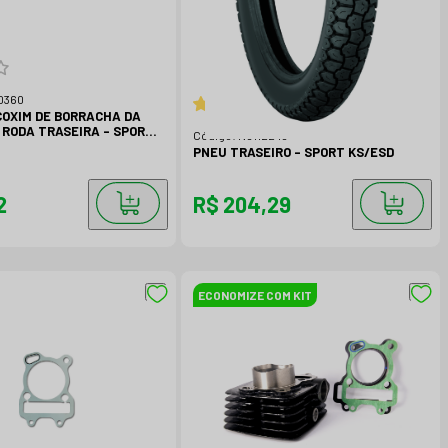
0360
COXIM DE BORRACHA DA
 RODA TRASEIRA - SPORT
Código:
N8112240
PNEU TRASEIRO - SPORT KS/ESD
2
R$ 204,29
ECONOMIZE COM KIT