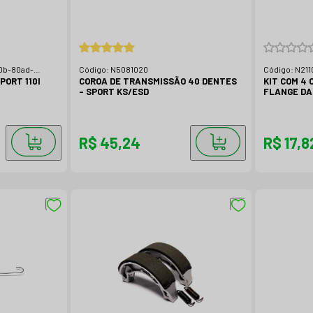
0b-80ad-
Código:
N5081020
Código:
N211
PORT 110I
COROA DE TRANSMISSÃO 40 DENTES
KIT COM 4 
- SPORT KS/ESD
FLANGE DA
KS/ESD
R$ 45,24
R$ 17,8