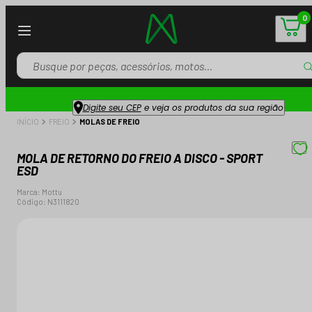
0
Digite seu CEP
e veja os produtos da sua região
INÍCIO
FREIO
MOLAS DE FREIO
MOLA DE RETORNO DO FREIO A DISCO - SPORT
ESD
Marca:
Mottu
Código:
N3111820