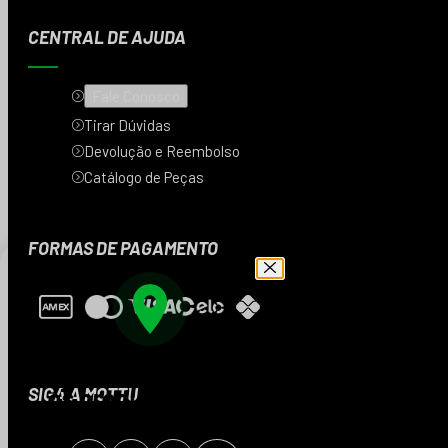
CENTRAL DE AJUDA
Fale Conosco
Tirar Dúvidas
Devolução e Reembolso
Catálogo de Peças
FORMAS DE PAGAMENTO
Digite seu CEP e veja
os produtos da sua
SIGA A MOTTU
região