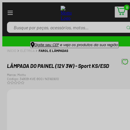
0
Digite seu CEP
e veja os produtos da sua região
INÍCIO
ELÉTRICA
FAROL E LÂMPADAS
LÂMPADA DO PAINEL (12V 3W) - Sport KS/ESD
Marca:
Mottu
Código:
34909-KVE-900 / N3160610