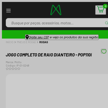
0
Digite seu CEP
e veja os produtos da sua região
INÍCIO
PNEUS E RODAS
RODAS
JOGO COMPLETO DE RAIO DIANTEIRO - POP110i
Marca:
Mottu
Código:
IP-01-0249