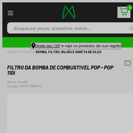
0
Digite seu CEP
e veja os produtos da sua região
INÍCIO
MOTOR
BOMBA, FILTRO, BUJÃO E VARETA DE ÓLEO
FILTRO DA BOMBA DE COMBUSTIVEL POP - POP
110i
Marca:
Honda
Código:
16707-KWN-711