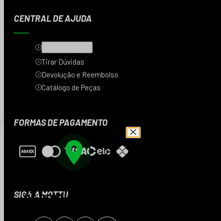
CENTRAL DE AJUDA
Fale Conosco
Tirar Dúvidas
Devolução e Reembolso
Catálogo de Peças
FORMAS DE PAGAMENTO
Digite seu CEP e veja
os produtos da sua
SIGA A MOTTU
região