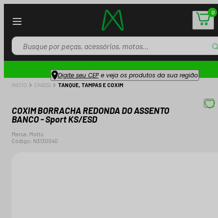
0
Digite seu CEP
e veja os produtos da sua região
INÍCIO
CHASSI
TANQUE, TAMPAS E COXIM
COXIM BORRACHA REDONDA DO ASSENTO
BANCO - Sport KS/ESD
Marca:
Mottu
Código:
N3130040