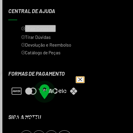
CENTRAL DE AJUDA
Fale Conosco
Tirar Dúvidas
Devolução e Reembolso
Catálogo de Peças
FORMAS DE PAGAMENTO
Digite seu CEP e veja
os produtos da sua
SIGA A MOTTU
região