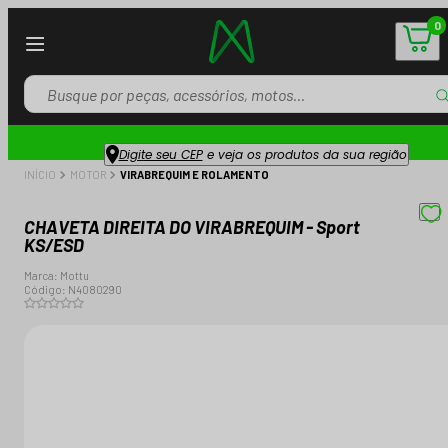
0
Digite seu CEP
e veja os produtos da sua região
INÍCIO
MOTOR
VIRABREQUIM E ROLAMENTO
CHAVETA DIREITA DO VIRABREQUIM - Sport
KS/ESD
Marca:
Mottu
Código:
N4080290