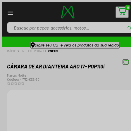
0
Digite seu CEP
e veja os produtos da sua região
INÍCIO
PNEUS E RODAS
PNEUS
CÂMARA DE AR DIANTEIRA ARO 17- POP110i
Marca:
Mottu
Código:
44712-KSS-901