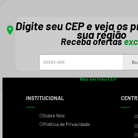
Digite seu CEP e veja os 
sua região
Receba ofertas
exc
Cadastre-se e receba novidades e promo
Bu
Não sei meu CEP
INSTITUCIONAL
CENTR
Sobre Nós
Política de Privacidade