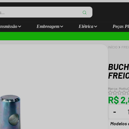
nsmissão
Embreagem
Elétrica
Peças Pl
INÍCIO
FRE
BUCH
FREIO
Marca:
Mottu
R$ 2
-
Modelos 