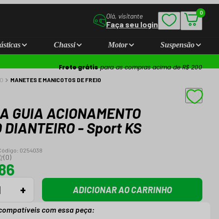
0
Olá, visitante
Faça seu login
ásticas
Chassi
Motor
Suspensão
Frete grátis
para as compras acima de R$ 200
IO
MANETES E MANICOTOS DE FREIO
A GUIA ACIONAMENTO
 DIANTEIRO - Sport KS
Código:
0254038
(
0
)
,86
+
ADICIONAR AO CARRINHO
compatíveis com essa peça: