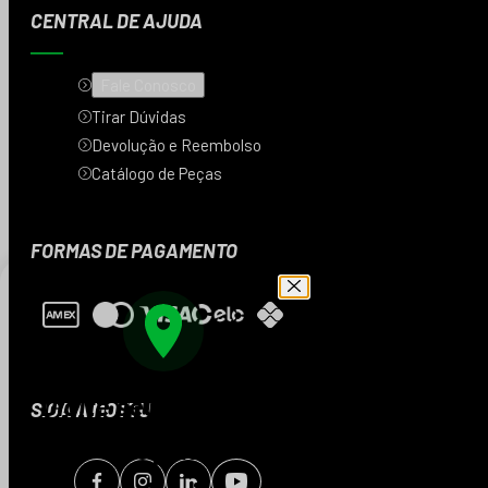
CENTRAL DE AJUDA
Fale Conosco
Tirar Dúvidas
Devolução e Reembolso
Catálogo de Peças
FORMAS DE PAGAMENTO
Digite seu CEP e veja
SIGA A MOTTU
os produtos da sua
região