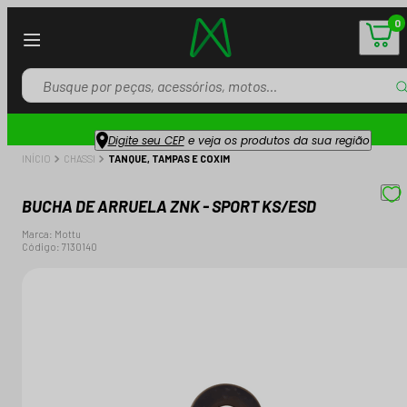
0
Digite seu CEP
e veja os produtos da sua região
INÍCIO
CHASSI
TANQUE, TAMPAS E COXIM
BUCHA DE ARRUELA ZNK - SPORT KS/ESD
Marca:
Mottu
Código:
7130140