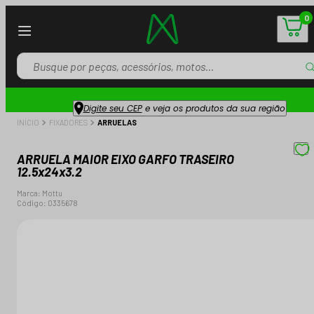
0
Digite seu CEP
e veja os produtos da sua região
INÍCIO
FIXADORES
ARRUELAS
ARRUELA MAIOR EIXO GARFO TRASEIRO
12.5x24x3.2
Marca:
Mottu
Código:
0335678